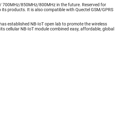
z/ 700MHz/850MHz/800MHz in the future. Reserved for
op its products. It is also compatible with Quectel GSM/GPRS
as established NB-IoT open lab to promote the wireless
 its cellular NB-IoT module combined easy, affordable, global