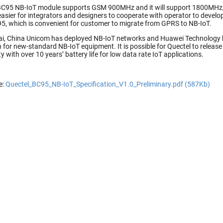
 BC95 NB-IoT module supports GSM 900MHz and it will support 1800MH
s easier for integrators and designers to cooperate with operator to devel
, which is convenient for customer to migrate from GPRS to NB-IoT.
i, China Unicom has deployed NB-IoT networks and Huawei Technology h
 for new-standard NB-IoT equipment. It is possible for Quectel to release
y with over 10 years’ battery life for low data rate IoT applications.
e:
Quectel_BC95_NB-IoT_Specification_V1.0_Preliminary.pdf (587Kb)