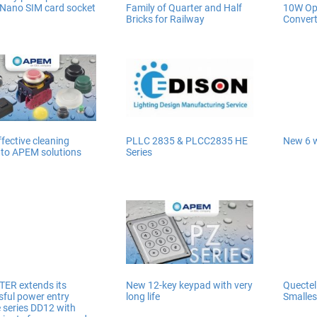
 Nano SIM card socket
Family of Quarter and Half
10W Op
Bricks for Railway
Convert
fective cleaning
PLLC 2835 & PLCC2835 HE
New 6 w
 to APEM solutions
Series
ER extends its
New 12-key keypad with very
Quectel
sful power entry
long life
Smalles
 series DD12 with