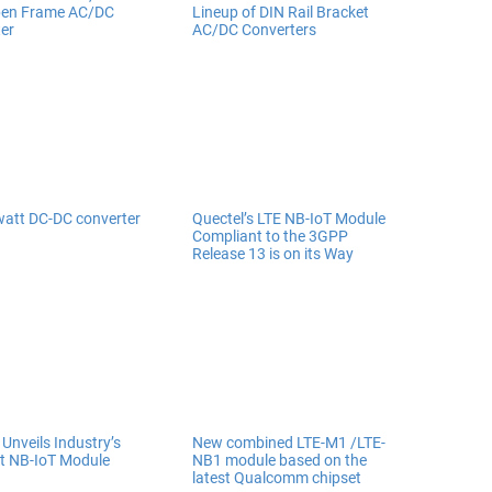
en Frame AC/DC
Lineup of DIN Rail Bracket
er
AC/DC Converters
att DC-DC converter
Quectel’s LTE NB-IoT Module
Compliant to the 3GPP
Release 13 is on its Way
 Unveils Industry’s
New combined LTE-M1 /LTE-
t NB-IoT Module
NB1 module based on the
latest Qualcomm chipset