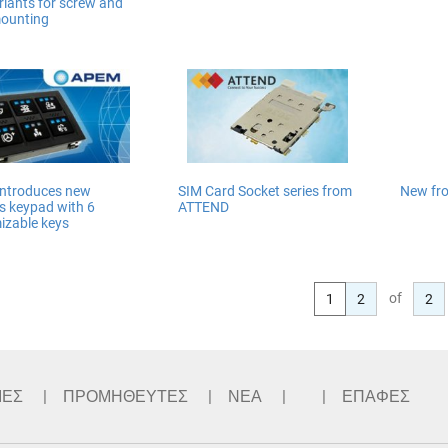
riants for screw and
ounting
ntroduces new
SIM Card Socket series from
New fr
 keypad with 6
ATTEND
izable keys
of
1
2
2
ΙΕΣ
ΠΡΟΜΗΘΕΥΤΕΣ
ΝΕΑ
ΕΠΑΦΕΣ