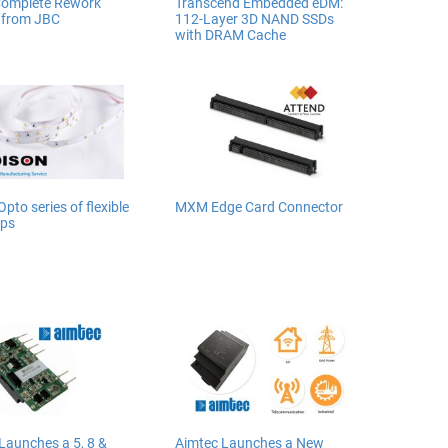
omplete Rework
Transcend Embedded eDM:
 from JBC
112-Layer 3D NAND SSDs
with DRAM Cache
pto series of flexible
MXM Edge Card Connector
ips
Launches a 5, 8 &
Aimtec Launches a New