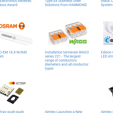
Electronics Receives
Type 4X Stainless Steel
RMSE C
gious Award
Solutions from HAMMOND
System
O-EM 18.8 W/840
Installation terminals WAGO
Edison O
mm
series 221 - The largest
LED str
range of conductors
diameters and all conductor
types
 tray push-push
Aimtec Launches a New
Aimtec 