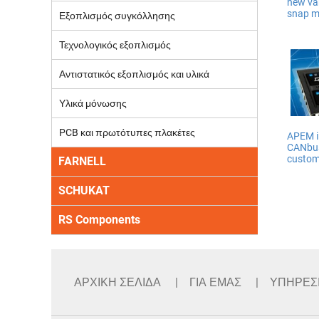
new va
snap m
Εξοπλισμός συγκόλλησης
Τεχνολογικός εξοπλισμός
Αντιστατικός εξοπλισμός και υλικά
Υλικά μόνωσης
PCB και πρωτότυπες πλακέτες
APEM i
CANbus
custom
FARNELL
SCHUKAT
RS Components
ΑΡΧΙΚΗ ΣΕΛΙΔΑ
ΓΙΑ ΕΜΑΣ
ΥΠΗΡΕΣ