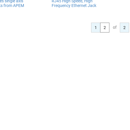
es single axis
RJ45 High Speed, High
cks from APEM
Frequency Ethernet Jack
of
1
2
2