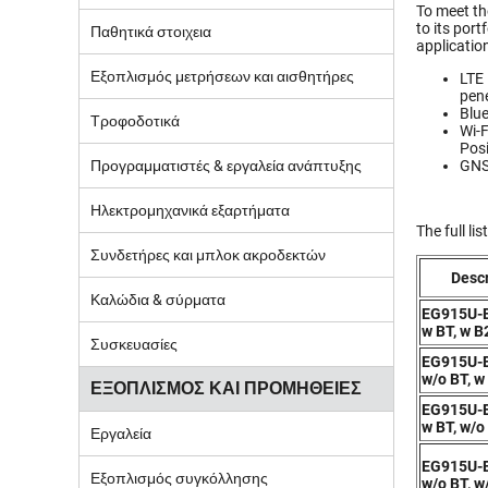
To meet th
to its por
Παθητικά στοιχεια
applicatio
Εξοπλισμός μετρήσεων και αισθητήρες
LTE 
pene
Blue
Τροφοδοτικά
Wi-F
Posi
Προγραμματιστές & εργαλεία ανάπτυξης
GNS
Ηλεκτρομηχανικά εξαρτήματα
The full li
Συνδετήρες και μπλοκ ακροδεκτών
Descr
Καλώδια & σύρματα
EG915U-
w BT, w B
Συσκευασίες
EG915U-
w/o BT, w
ΕΞΟΠΛΙΣΜΟΣ ΚΑΙ ΠΡΟΜΗΘΕΙΕΣ
EG915U-
w BT, w/o
Εργαλεία
EG915U-
Εξοπλισμός συγκόλλησης
w/o BT, w