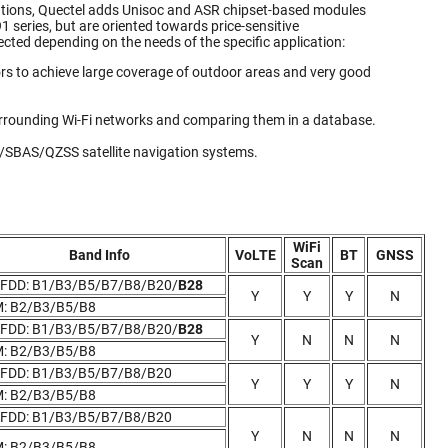
ations, Quectel adds Unisoc and ASR chipset-based modules
 series, but are oriented towards price-sensitive
lected depending on the needs of the specific application:
s to achieve large coverage of outdoor areas and very good
 surrounding Wi-Fi networks and comparing them in a database.
SBAS/QZSS satellite navigation systems.
WiFi
Band Info
VoLTE
BT
GNSS
Scan
-FDD: B1/B3/B5/B7/B8/B20/
B28
Y
Y
Y
N
: B2/B3/B5/B8
-FDD: B1/B3/B5/B7/B8/B20/
B28
Y
N
N
N
: B2/B3/B5/B8
-FDD: B1/B3/B5/B7/B8/B20
Y
Y
Y
N
: B2/B3/B5/B8
-FDD: B1/B3/B5/B7/B8/B20
Y
N
N
N
: B2/B3/B5/B8