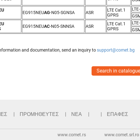
LTE
EU
LTE Cat.1
EG915NEU
AG
-N05-SGNSA
ASR
GPRS
GSM
LTE
EU
LTE Cat.1
EG915NEU
AC
-N05-SNNSA
ASR
S
GPRS
GSM
nformation and documentation, send an inquiry to
support@comet.bg
Search in catalogu
ΙΕΣ
ΠΡΟΜΗΘΕΥΤΕΣ
ΝΕΑ
ΕΠΑΦΕΣ
www.comet.rs
www.comet.srl.ro