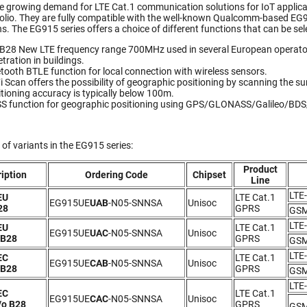
e growing demand for LTE Cat.1 communication solutions for IoT applic
tfolio. They are fully compatible with the well-known Qualcomm-based EG91
ns. The EG915 series offers a choice of different functions that can be se
B28 New LTE frequency range 700MHz used in several European operator
tration in buildings.
tooth BTLE function for local connection with wireless sensors.
i Scan offers the possibility of geographic positioning by scanning the
tioning accuracy is typically below 100m.
S function for geographic positioning using GPS/GLONASS/Galileo/BDS/
st of variants in the EG915 series:
Product
iption
Ordering Code
Chipset
Line
LTE
EU
LTE Cat.1
EG915UE
UAB
-N05-SNNSA
Unisoc
28
GPRS
GSM
LTE
EU
LTE Cat.1
EG915UE
UAC
-N05-SNNSA
Unisoc
 B28
GPRS
GSM
LTE
EC
LTE Cat.1
EG915UE
CAB
-N05-SNNSA
Unisoc
 B28
GPRS
GSM
LTE
EC
LTE Cat.1
EG915UE
CAC
-N05-SNNSA
Unisoc
/o B28
GPRS
GSM