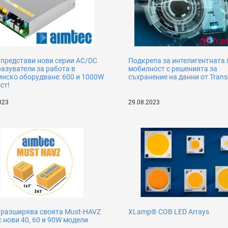
 представи нови серии AC/DC
Подкрепа за интелигентната 
азуватели за работа в
мобилност с решенията за
нско оборудване: 600 и 1000W
съхранение на данни от Tran
ст!
023
29.08.2023
 разширява своята Must-HAVZ
XLamp® COB LED Arrays
с нови 40, 60 и 90W модели