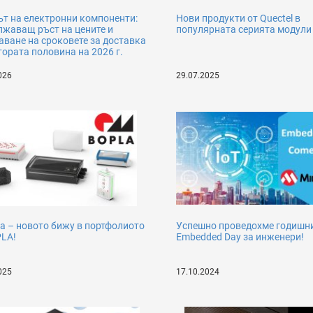
т на електронни компоненти:
Нови продукти от Quectel в
жаващ ръст на цените и
популярната серията модули
ване на сроковете за доставка
тората половина на 2026 г.
026
29.07.2025
a – новото бижу в портфолиото
Успешно проведохме годишн
PLA!
Embedded Day за инженери!
025
17.10.2024