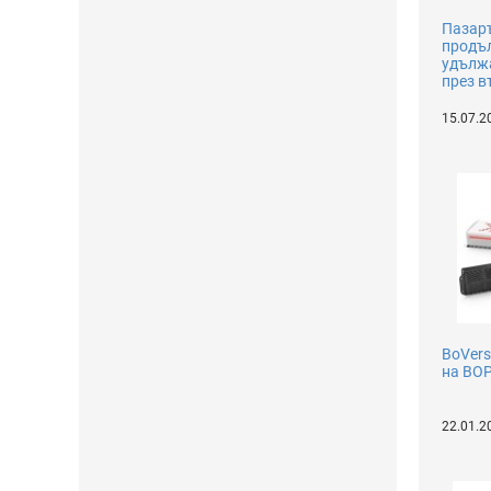
Пазаръ
продъл
удължа
през в
15.07.2
BoVers
на BO
22.01.2