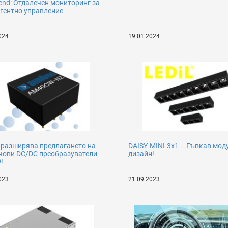
end: Отдалечен мониторинг за
гентно управление
024
19.01.2024
 разширява предлагането на
DAISY-MINI-3x1 – Гъвкав мод
чови DC/DC преобразуватели
дизайн!
!
023
21.09.2023