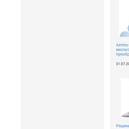
Aimtec
висок
преоб
31.07.2
Решени