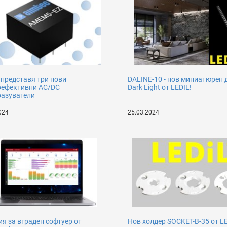
 представя три нови
DALINE-10 - нов миниатюрен 
оефективни AC/DC
Dark Light от LEDIL!
разуватели
024
25.03.2024
я за вграден софтуер от
Нов холдер SOCKET-B-35 от L