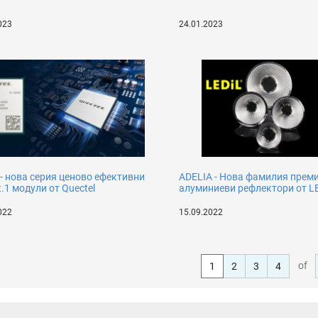
023
24.01.2023
- нова серия ценово ефективни
ADELIA - Новa фамилия прем
t.1 модули от Quectel
алуминиеви рефлектори от L
022
15.09.2022
of
1
2
3
4