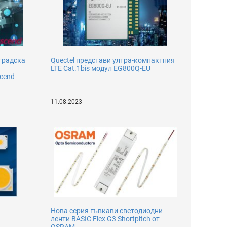
градска
Quectel представи ултра-компактния
LTE Cat.1bis модул EG800Q-EU
scend
11.08.2023
Нова серия гъвкави светодиодни
ленти BASIC Flex G3 Shortpitch от