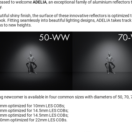
leased to welcome
ADELIA
, an exceptional family of aluminium reflector
y.
tiful shiny finish, the surface of these innovative reflectors is optimize
look. Fitting seamlessly into beautiful lighting designs, ADELIA takes tra
ns to new heights.
ing newcomer is available in four common sizes with diameters of 50, 70
mm optimized for 10mm LES COBs;
mm optimized for 14.5mm LES COBs;
mm optimized for 14.5mm LES COBs;
0mm optimized for 22mm LES COBs.