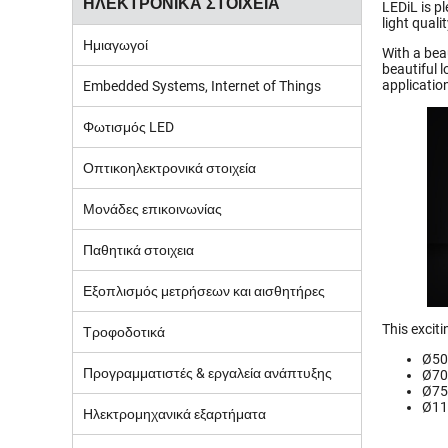
ΗΛΕΚΤΡΟΝΙΚΑ ΣΤΟΙΧΕΙΑ
LEDiL is p
light qualit
Ημιαγωγοί
With a beau
beautiful 
applicatio
Embedded Systems, Internet of Things
Φωτισμός LED
Οπτικοηλεκτρονικά στοιχεία
Μονάδες επικοινωνίας
Παθητικά στοιχεια
Εξοπλισμός μετρήσεων και αισθητήρες
This excit
Τροφοδοτικά
Ø50
Προγραμματιστές & εργαλεία ανάπτυξης
Ø70
Ø75
Ø11
Ηλεκτρομηχανικά εξαρτήματα