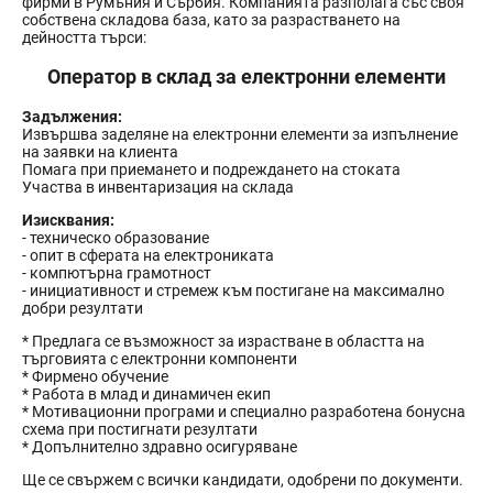
фирми в Румъния и Сърбия. Компанията разполага със своя
собствена складова база, като за разрастването на
дейността търси:
Оператор в склад за електронни елементи
Задължения:
Извършва заделяне на електронни елементи за изпълнение
на заявки на клиента
Помага при приемането и подреждането на стоката
Участва в инвентаризация на склада
Изисквания:
- техническо образование
- опит в сферата на електрониката
- компютърна грамотност
- инициативност и стремеж към постигане на максимално
добри резултати
* Предлага се възможност за израстване в областта на
търговията с електронни компоненти
* Фирмено обучение
* Работа в млад и динамичен екип
* Мотивационни програми и специално разработена бонусна
схема при постигнати резултати
* Допълнително здравно осигуряване
Ще се свържем с всички кандидати, одобрени по документи.