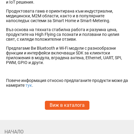
и IoT решения.
Продуктовата гама е ориентирана към индустриални,
медицински, М2М области, както и в популярните
напоследък системи за Smart Home и Smart-Metering.
Въз основа на тяхната стабилна работа и разумна цена,
продуктите на High Flying са познати и ползвани по целия
свят, с хиляди положителни отзиви.
Предлагаме Ви Bluetooth и Wi-Fi модули с разнообразни
функции и интерфейси включващи SDK за клиентски
приложения в модула, вградена антена, Ethernet, UART, SPI,
PWM, GPIO и други.
Повече информация относно предлаганите продукти може да
намерите
тук
.
Виж в каталога
НАЧАЛО