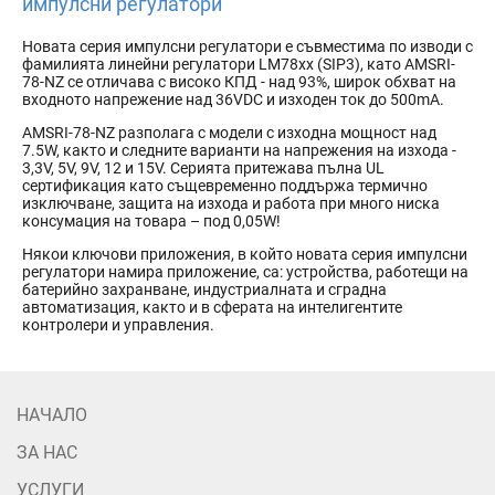
импулсни регулатори
Новата серия импулсни регулатори е съвместима по изводи с
фамилията линейни регулатори LM78xx (SIP3), като AMSRI-
78-NZ се отличава с високо КПД - над 93%, широк обхват на
входното напрежение над 36VDC и изходен ток до 500mA.
AMSRI-78-NZ разполага с модели с изходна мощност над
7.5W, както и следните варианти на напрежения на изхода -
3,3V, 5V, 9V, 12 и 15V. Серията притежава пълна UL
сертификация като същевременно поддържа термично
изключване, защита на изхода и работа при много ниска
консумация на товара – под 0,05W!
Някои ключови приложения, в който новата серия импулсни
регулатори намира приложение, са: устройства, работещи на
батерийно захранване, индустриалната и сградна
автоматизация, както и в сферата на интелигентите
контролери и управления.
НАЧАЛО
ЗА НАС
УСЛУГИ