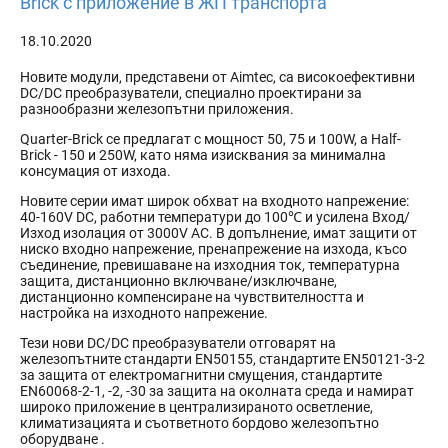
Brick с приложение в ЖП транспорта
18.10.2020
Новите модули, представени от Aimtec, са високоефективни
DC/DC преобразуватели, специално проектирани за
разнообразни железопътни приложения.
Quarter-Brick се предлагат с мощност 50, 75 и 100W, а Half-
Brick - 150 и 250W, като няма изисквания за минимална
консумация от изхода.
Новите серии имат широк обхват на входното напрежение:
40-160V DC, работни температури до 100℃ и усилена Вход/
Изход изолация от 3000V AC. В допълнение, имат защити от
ниско входно напрежение, пренапрежение на изхода, късо
съединение, превишаване на изходния ток, температурна
защита, дистанционно включване/изключване,
дистанционно компенсиране на чувствителността и
настройка на изходното напрежение.
Тези нови DC/DC преобразуватели отговарят на
железопътните стандарти EN50155, стандартите EN50121-3-2
за защита от електромагнитни смущения, стандартите
EN60068-2-1, -2, -30 за защита на околната среда и намират
широко приложение в централизираното осветление,
климатизацията и съответното бордово железопътно
оборудване .