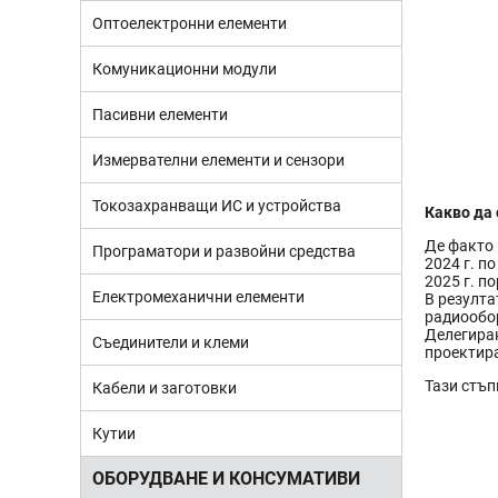
Оптоелектронни елементи
Комуникационни модули
Пасивни елементи
Измервателни елементи и сензори
Токозахранващи ИС и устройства
Какво да 
Де факто 
Програматори и развойни средства
2024 г. п
2025 г. п
Електромеханични елементи
В резулта
радиообор
Делегиран
Съединители и клеми
проектира
Тази стъп
Кабели и заготовки
Кутии
ОБОРУДВАНЕ И КОНСУМАТИВИ