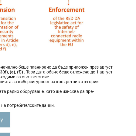
воначално беше планирано да бъде приложен през август
), (e), (f))
. Тази дата обаче беше отложена до 1 август
ходими за съответствие.
ванията за киберсигурност за конкретни категории
та радио оборудване, като ще изисква да пре-
 на потребителските данни.