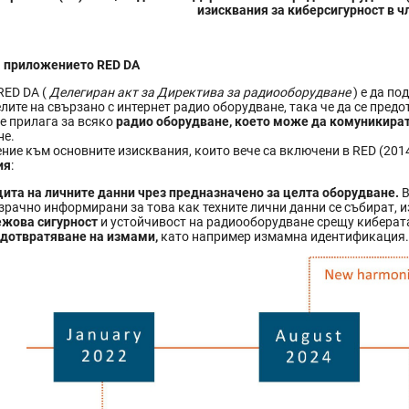
изисквания за киберсигурност в член
а приложението RED DA
RED DA (
Делегиран акт за Директива за радиооборудване
) е да по
лите на свързано с интернет радио оборудване, така че да се пред
е прилага за всяко
радио оборудване, което може да комуникират
не.
ние към основните изисквания, които вече са включени в RED (201
ия
:
ита на личните данни чрез предназначено за целта оборудване.
В
зрачно информирани за това как техните лични данни се събират, и
жова сигурност
и устойчивост на радиооборудване срещу киберат
дотвратяване на измами,
като например измамна идентификация.