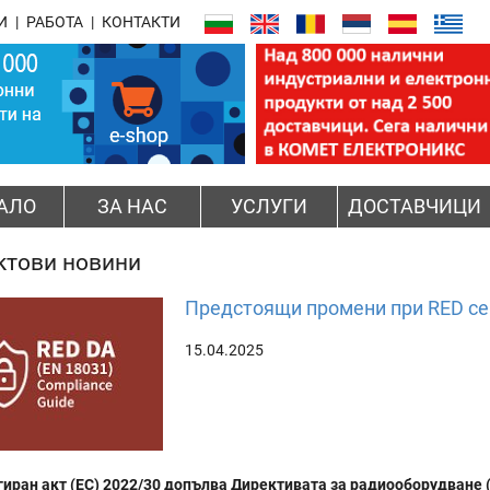
И
РАБОТА
КОНТАКТИ
АЛО
ЗА НАС
УСЛУГИ
ДОСТАВЧИЦИ
ктови новини
Предстоящи промени при RED се
15.04.2025
иран акт (ЕС) 2022/30 допълва Директивата за радиооборудване (