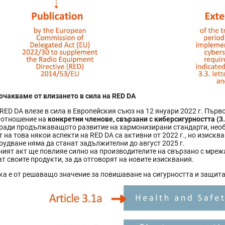
очакваме от влизането в сила на RED DA
RED DA влезе в сила в Европейския съюз на 12 януари 2022 г. Пър
о отношение на
конкретни членове, свързани с киберсигурността (3.3(d
оради продължаващото развитие на хармонизирани стандарти, необ
т на това някои аспекти на RED DA са активни от 2022 г., но изиск
удване няма да станат задължителни до август 2025 г.
ият акт ще повлияе силно на производителите на свързано с мрежа
т своите продукти, за да отговорят на новите изисквания.
ка е от решаващо значение за повишаване на сигурността и защита